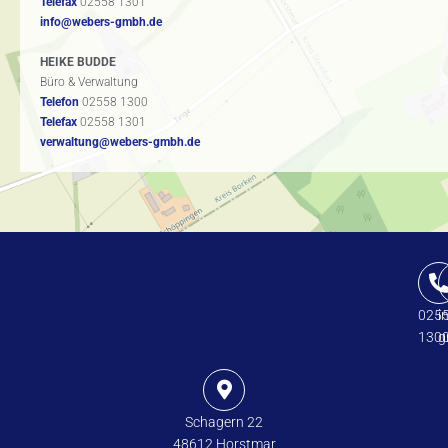
Telefax
02558 1301
info@webers-gmbh.de
HEIKE BUDDE
Büro & Verwaltung
Telefon
02558 1300
Telefax
02558 1301
verwaltung@webers-gmbh.de
025
i
130
g
Schagern 22
48612 Horstmar