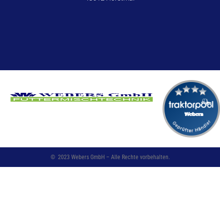
©
2023
Webers GmbH – Alle Rechte vorbehalten.