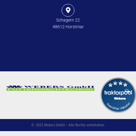
Schagern 22
48612 Horstmar
©
2023
Webers GmbH – Alle Rechte vorbehalten.