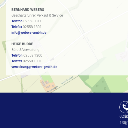
BERNHARD WEBERS
Geschäftsführer, Verkauf & Service
Telefon
02558 1300
Telefax
02558 1301
info@webers-gmbh.de
HEIKE BUDDE
Büro & Verwaltung
Telefon
02558 1300
Telefax
02558 1301
verwaltung@webers-gmbh.de
025
i
130
g