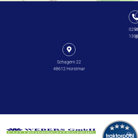
025
i
130
g
Schagern 22
48612 Horstmar