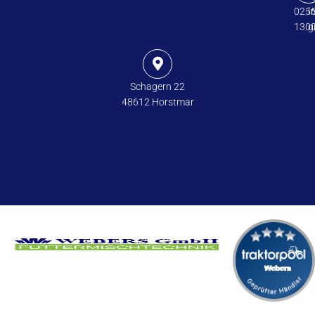
025
i
130
g
Schagern 22
48612 Horstmar